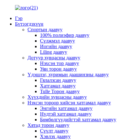
Гэр
Бүтээгдэхүүн
Спортын даавуу
100% полиэфир даавуу
Сүлжмэл даавуу
Иогийн даавуу
Liling даавуу
Дотуур хувцасны даавуу
Нэхсэн тор даавуу
Уян торон даавуу
Үдэшлэг, хуримын даашинзны даавуу
Гялалзсан даавуу
Хатгамал даавуу
Tulle Торон даавуу
Хүүхдийн хувцасны даавуу
Нэхсэн тороор хийсэн хатгамал даавуу
Энгийн хатгамал даавуу
Нүдтэй хатгамал даавуу
Бөмбөлгүүдийгтэй хатгамал даавуу
Хятад торон даавуу
Сүүлт даавуу
Хэвлэх даавуу