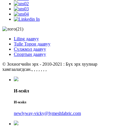
Liling даавуу
Tulle Торон даавуу
Сүлжмэл даавуу
Спортын даавуу
© Зохиогчийн эрх - 2010-2021 : Бүх эрх хуулиар
хамгаалагдсан.
, , , , , , ,
И-мэйл
И-мэйл
newlyway-vicky@lymeshfabric.com