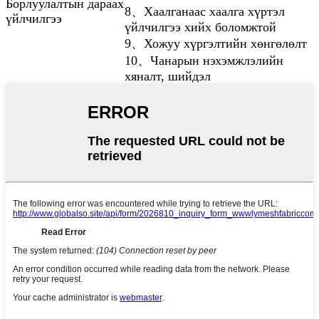
Борлуулалтын дараах
8、Хаалганаас хаалга хүртэл
үйлчилгээ
үйлчилгээ хийх боломжтой
9、Хожуу хүргэлтийн хөнгөлөлт
10、Чанарын нэхэмжлэлийн
хяналт, шийдэл