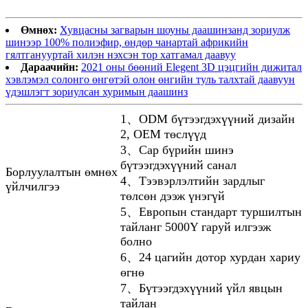
Өмнөх:
Хувцасны загварын шоуны даашинзанд зориулж
шинээр 100% полиэфир, өндөр чанартай африкийн
гялтганууртай хилэн нэхсэн тор хатгамал даавуу
Дараачийн:
2021 оны бөөний Elegent 3D цэцгийн дижитал
хэвлэмэл солонго өнгөтэй олон өнгийн туль талхтай даавуун
үдэшлэгт зориулсан хуримын даашинз
1、ODM бүтээгдэхүүний дизайн
2, OEM төслүүд
3、Сар бүрийн шинэ
бүтээгдэхүүний санал
Борлуулалтын өмнөх
4、Тээвэрлэлтийн зардлыг
үйлчилгээ
төлсөн дээж үнэгүй
5、Европын стандарт туршилтын
тайланг 5000Y гаруй илгээж
болно
6、24 цагийн дотор хурдан хариу
өгнө
7、Бүтээгдэхүүний үйл явцын
тайлан