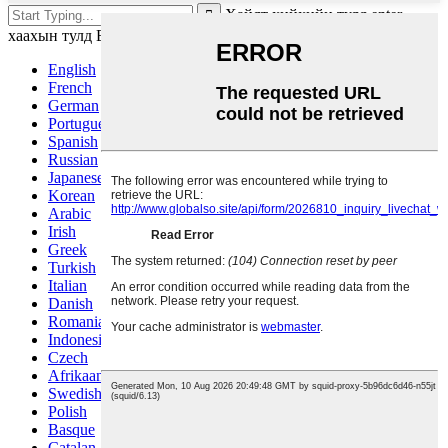
Хайлт хийхийн тулд enter,
хаахын тулд ESC товчийг дарна уу
English
French
German
Portuguese
Spanish
Russian
Japanese
Korean
Arabic
Irish
Greek
Turkish
Italian
Danish
Romanian
Indonesian
Czech
Afrikaans
Swedish
Polish
Basque
Catalan