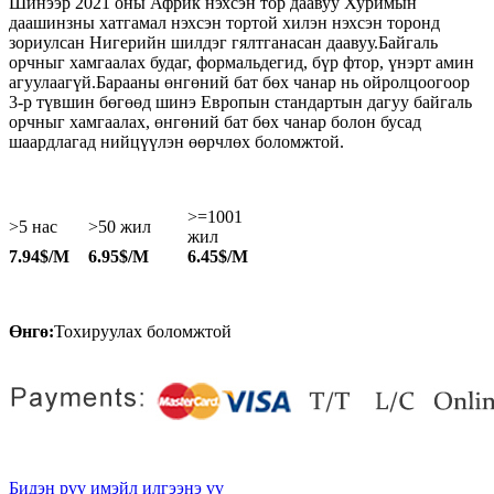
Шинээр 2021 оны Африк нэхсэн тор даавуу Хуримын
даашинзны хатгамал нэхсэн тортой хилэн нэхсэн торонд
зориулсан Нигерийн шилдэг гялтганасан даавуу.Байгаль
орчныг хамгаалах будаг, формальдегид, бүр фтор, үнэрт амин
агуулаагүй.Барааны өнгөний бат бөх чанар нь ойролцоогоор
3-р түвшин бөгөөд шинэ Европын стандартын дагуу байгаль
орчныг хамгаалах, өнгөний бат бөх чанар болон бусад
шаардлагад нийцүүлэн өөрчлөх боломжтой.
>=1001
>5 нас
>50 жил
жил
7.94$/М
6.95$/М
6.45$/М
Өнгө:
Тохируулах боломжтой
Бидэн рүү имэйл илгээнэ үү