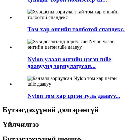
Том хар өнгийн толботой спандекс.
Nylon улаан өнгийн цэгэн tulle
даавуунд зориулагдсан...
Nylon том хар цэгэн туль даавуу...
Бүтээгдэхүүний дэлгэрэнгүй
Үйлчилгээ
Бүтээгдэхүүний шошго