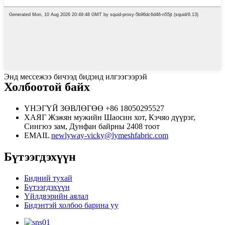
Энд мессежээ бичээд бидэнд илгээгээрэй
Холбоотой байх
ҮНЭГҮЙ ЗӨВЛӨГӨӨ
+86 18050295527
ХАЯГ
Жэжян мужийн Шаосин хот, Кэчяо дүүрэг,
Сингюэ зам, Дунфан байрны 2408 тоот
EMAIL
newlyway-vicky@lymeshfabric.com
Бүтээгдэхүүн
Бидний тухай
Бүтээгдэхүүн
Үйлдвэрийн аялал
Бидэнтэй холбоо барина уу