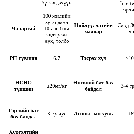
бүтээгдэхүүн
Intert
гэрчи
100 жилийн
хугацаанд
Нийлүүлэлтийн
Сард 3
Чанартай
10-аас бага
чадвар
яр
эвдэрсэн
нүх, толбо
PH түвшин
6.7
Тэсрэх хүч
≥1
HCHO
Өнгөний бат бөх
≤20мг/кг
3-4 г
түвшин
байдал
Гэрлийн бат
3 градус
Агшилтын хувь
±
бөх байдал
Хүргэлтийн