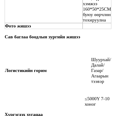
хэмжээ
160*50*25CM
буюу өөрчлөн
тохируулна
Фото жишээ
Сав баглаа боодлын зургийн жишээ
Шуурхай/
Далай/
Логистикийн горим
Газар/
Агаарын
тээвэр
≤5000Y 7-10
хоног
Хүргэгдэх хугацаа