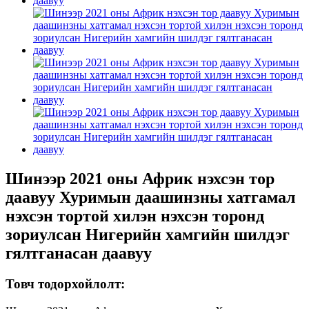
Шинээр 2021 оны Африк нэхсэн тор
даавуу Хуримын даашинзны хатгамал
нэхсэн тортой хилэн нэхсэн торонд
зориулсан Нигерийн хамгийн шилдэг
гялтганасан даавуу
Товч тодорхойлолт: