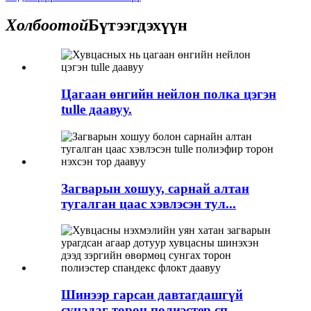
Холбоотой
Бүтээгдэхүүн
Цагаан өнгийн нейлон полка цэгэн
tulle даавуу.
Загварын хошуу, сарнай алтан
тугалган цаас хэвлэсэн тул...
Шинээр гарсан давтагдашгүй
сунадаг торон полиэстер сп...