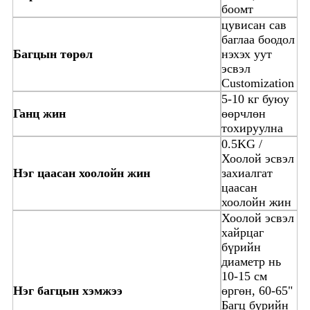
боомт
цувисан сав
баглаа боодол
Багцын төрөл
нэхэх уут
эсвэл
Customization
5-10 кг буюу
Ганц жин
өөрчлөн
тохируулна
0.5KG /
Хоолой эсвэл
Нэг цаасан хоолойн жин
захиалгат
цаасан
хоолойн жин
Хоолой эсвэл
хайрцаг
бүрийн
диаметр нь
10-15 см
Нэг багцын хэмжээ
өргөн, 60-65"
Багц бүрийн