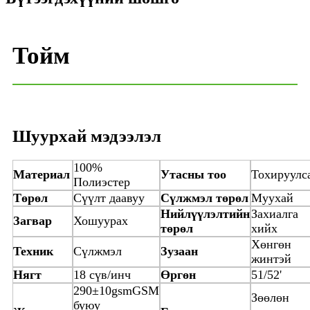
Тойм
Шуурхай мэдээлэл
100%
Материал
Утасны тоо
Тохируулс
Полиэстер
Төрөл
Сүүлт даавуу
Сүлжмэл төрөл
Муухай
Нийлүүлэлтийн
Захиалга
Загвар
Хошуурах
төрөл
хийх
Хөнгөн
Техник
Сүлжмэл
Зузаан
жинтэй
Нягт
18 сүв/инч
Өргөн
51/52'
290±10gsmGSM
Зөөлөн
буюу