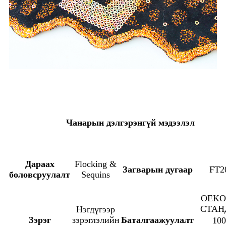
Чанарын дэлгэрэнгүй мэдээлэл
Дараах
Flocking &
Загварын дугаар
FT2
боловсруулалт
Sequins
OEKO
СТАН
Нэгдүгээр
Зэрэг
зэрэглэлийн
Баталгаажуулалт
10