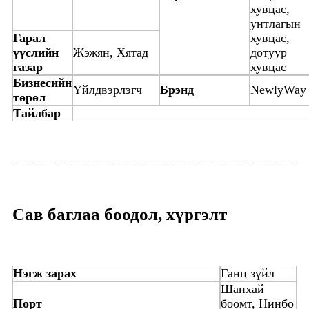
хувцас,
унтлагын
Гарал
хувцас,
үүслийн
Жэжян, Хятад
дотуур
газар
хувцас
Бизнесийн
Үйлдвэрлэгч
Брэнд
NewlyWay
төрөл
Тайлбар
Сав баглаа боодол, хүргэлт
Нэгж зарах
Ганц зүйл
Шанхай
Порт
боомт, Нинбо