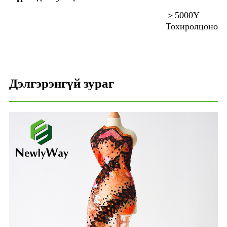
＞5000Y
Тохиролцоно
Дэлгэрэнгүй зураг