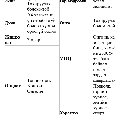
Жин
Гар мэдрэмж
эсвэл
Тохируулах
захиалгат
боломжтой
А4 хэмжээ нь
үнэ төлбөргүй
Тохируула
Дээж
Өнгө
боловч хүргэлт
боломжто
ороогүй болно
Жишээ
Өнгө нь ха
7 өдөр
цаг
эсвэл цага
биш, хэмж
нь 2500Y-
MOQ
ээс бага
байвал
нэмэлт
зардал
шаардагда
Тогтвортой,
Онцлог
Хөнгөн,
Подволк,
Өнгөлөг
гэрийн
хувцас,
энгийн
хувцас,
Хэрэглээ
спорт