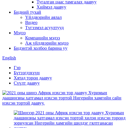
Тугалган цаас тамгалах даавуу
Хиймэл даавуу
Бидний тухай
Үйлдвэрийн аялал
Видео
Түгээмэл асуултууд
Мэдээ
Компанийн мэдээ
Аж үйлдвэрийн мэдээ
Бидэнтэй холбоо барина уу
English
Гэр
Бүтээгдэхүүн
Хятад торон даавуу
Сүүлт даавуу