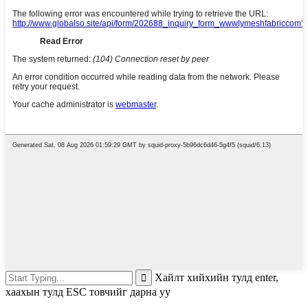
Хайлт хийхийн тулд enter,
хаахын тулд ESC товчийг дарна уу