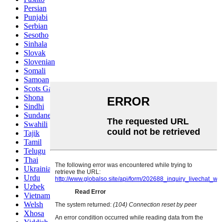
Persian
Punjabi
Serbian
Sesotho
Sinhala
Slovak
Slovenian
Somali
Samoan
Scots Gaelic
Shona
Sindhi
Sundanese
Swahili
Tajik
Tamil
Telugu
Thai
Ukrainian
Urdu
Uzbek
Vietnamese
Welsh
Xhosa