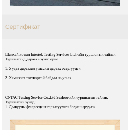
Сертификат
Шанхай хотын Intertek Testing Services Ltd.-ийн туршилтын тайлан.
Туршилтанд дараахь зүйлс орно.
1. 5 удаа дараалан угаасны дараах эсэргүүцэл
2. Хэмжээст тогтвортой байдал нь угаах
CNTAC Testing Service Co.,Ltd.Suzhou-ийн туршилтын тайлан.
Туршилтын зүйлд:
1. Даавууны флюресцент гэрэлтүүлэгч бодис илрүүлэх