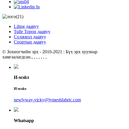
Liling даавуу
Tulle Торон даавуу
Сүлжмэл даавуу
Спортын даавуу
© Зохиогчийн эрх - 2010-2021 : Бүх эрх хуулиар
хамгаалагдсан.
, , , , , , ,
И-мэйл
И-мэйл
newlyway-vicky@lymeshfabric.com
Whatsapp