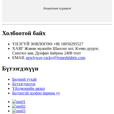
Агшилтын туршилт
Холбоотой байх
ҮНЭГҮЙ ЗӨВЛӨГӨӨ
+86 18050295527
ХАЯГ
Жэжян мужийн Шаосин хот, Кэчяо дүүрэг,
Сингюэ зам, Дунфан байрны 2408 тоот
EMAIL
newlyway-vicky@lymeshfabric.com
Бүтээгдэхүүн
Бидний тухай
Бүтээгдэхүүн
Үйлдвэрийн аялал
Бидэнтэй холбоо барина уу