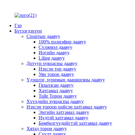
Гэр
Бүтээгдэхүүн
Спортын даавуу
100% полиэфир даавуу
Сүлжмэл даавуу
Иогийн даавуу
Liling даавуу
Дотуур хувцасны даавуу
Нэхсэн тор даавуу
Уян торон даавуу
Үдэшлэг, хуримын даашинзны даавуу
Гялалзсан даавуу
Хатгамал даавуу
Tulle Торон даавуу
Хүүхдийн хувцасны даавуу
Нэхсэн тороор хийсэн хатгамал даавуу
Энгийн хатгамал даавуу
Нүдтэй хатгамал даавуу
Бөмбөлгүүдийгтэй хатгамал даавуу
Хятад торон даавуу
Сүүлт даавуу