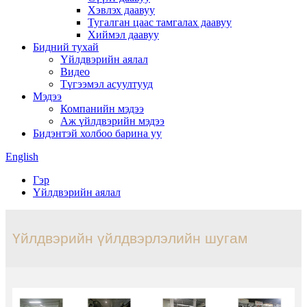
Хэвлэх даавуу
Тугалган цаас тамгалах даавуу
Хиймэл даавуу
Бидний тухай
Үйлдвэрийн аялал
Видео
Түгээмэл асуултууд
Мэдээ
Компанийн мэдээ
Аж үйлдвэрийн мэдээ
Бидэнтэй холбоо барина уу
English
Гэр
Үйлдвэрийн аялал
Үйлдвэрийн үйлдвэрлэлийн шугам