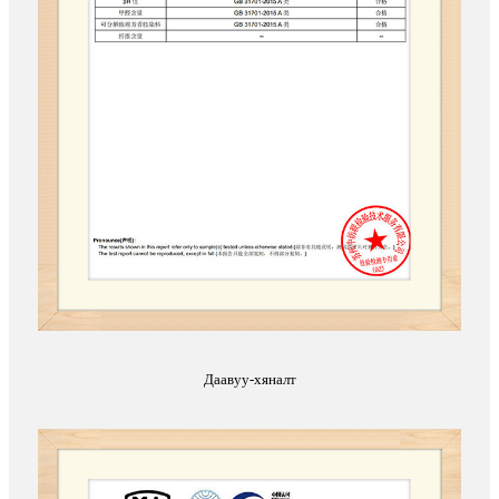
Даавуу-хяналт