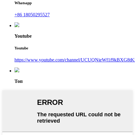
Whatsapp
+86 18050295527
Youtube
Youtube
https://www.youtube.com/channel/UCUQNieWf1f9kBXG8tK
Топ