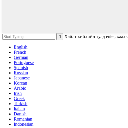
Хайлт хийхийн тулд enter, хаах
English
French
German
Portuguese
Spanish
Russian
Japanese
Korean
Arabic
Irish
Greek
Turkish
Italian
Danish
Romanian
Indonesian