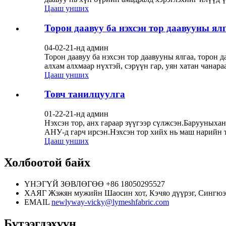
Цааш унших
Торон даавуу ба нэхсэн тор даавууны ялг
04-02-21-нд админ
Торон даавуу ба нэхсэн тор даавууны ялгаа, торон 
алхам алхмаар нүхтэй, сэрүүн гар, уян хатан чанара
Цааш унших
Товч танилцуулга
01-22-21-нд админ
Нэхсэн тор, анх гараар зүүгээр сүлжсэн.Барууныха
АНУ-д гарч ирсэн.Нэхсэн тор хийх нь маш нарийн тө
Цааш унших
Холбоотой байх
ҮНЭГҮЙ ЗӨВЛӨГӨӨ
+86 18050295527
ХАЯГ
Жэжян мужийн Шаосин хот, Кэчяо дүүрэг, Сингюэ
EMAIL
newlyway-vicky@lymeshfabric.com
Бүтээгдэхүүн