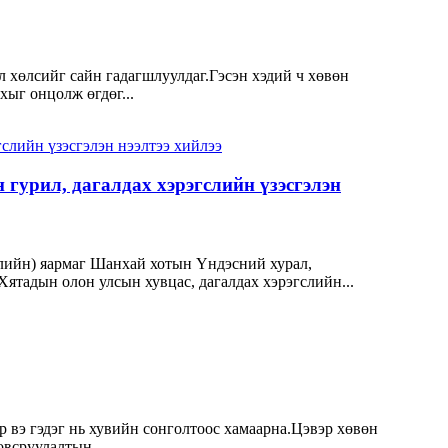
ул хөлсийг сайн гадагшлуулдаг.Гэсэн хэдий ч хөвөн
хыг онцолж өгдөг...
гурил, дагалдах хэрэгслийн үзэсгэлэн
өвлийн) яармаг Шанхай хотын Үндэсний хурал,
Хятадын олон улсын хувцас, дагалдах хэрэгслийн...
р вэ гэдэг нь хувийн сонголтоос хамаарна.Цэвэр хөвөн
овсруулалтын...