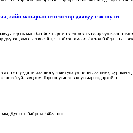
аа, сайн чанарын нэхсэн тор даавуу гэж юу вэ
даавуу: тор нь маш бат бөх нарийн эрчилсэн утсаар сүлжсэн нимг
ар дүүрэн, амьсгалах сайн, эвтэйхэн өмсөх.Ил тод байдлынхаа ачаа
н эмэгтэйчүүдийн даашинз, ялангуяа үдшийн даашинз, хуримын д
вөгтэй үйл явц юм.Торгон утас эсвэл утсаар тодорхой p...
 зам, Дунфан байрны 2408 тоот