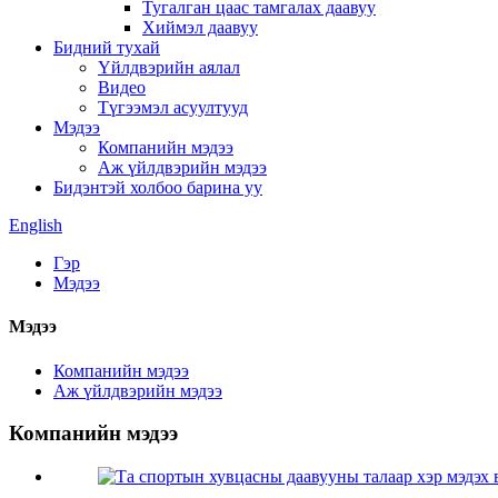
Тугалган цаас тамгалах даавуу
Хиймэл даавуу
Бидний тухай
Үйлдвэрийн аялал
Видео
Түгээмэл асуултууд
Мэдээ
Компанийн мэдээ
Аж үйлдвэрийн мэдээ
Бидэнтэй холбоо барина уу
English
Гэр
Мэдээ
Мэдээ
Компанийн мэдээ
Аж үйлдвэрийн мэдээ
Компанийн мэдээ