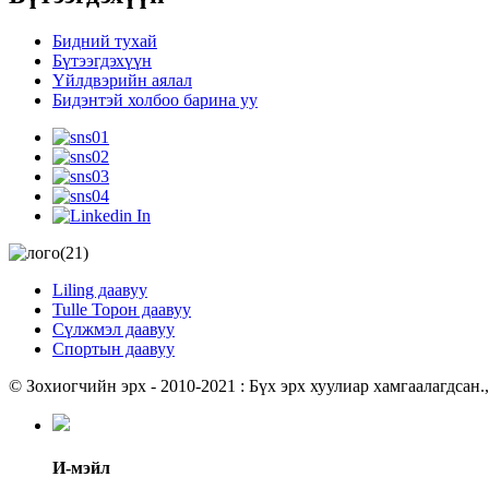
Бидний тухай
Бүтээгдэхүүн
Үйлдвэрийн аялал
Бидэнтэй холбоо барина уу
Liling даавуу
Tulle Торон даавуу
Сүлжмэл даавуу
Спортын даавуу
© Зохиогчийн эрх - 2010-2021 : Бүх эрх хуулиар хамгаалагдсан.
,
И-мэйл