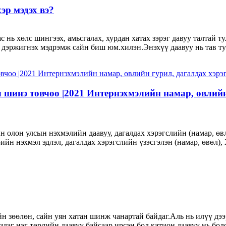
эр мэдэх вэ?
 нь хөлс шингээх, амьсгалах, хурдан хатах зэрэг давуу талтай т
, дэржигнэх мэдрэмж сайн биш юм.хилэн.Энэхүү даавуу нь тав ту
 шинэ товчоо |2021 Интернэхмэлийн намар, өвлийн 
ын олон улсын нэхмэлийн даавуу, дагалдах хэрэгслийн (намар, 
йн нэхмэл эдлэл, дагалдах хэрэгслийн үзэсгэлэн (намар, өвөл), 
йн зөөлөн, сайн уян хатан шинж чанартай байдаг.Аль нь илүү дээ
здэг нэг төрлийн даавуу байсаар ирсэн бол катион даавуу нь бол