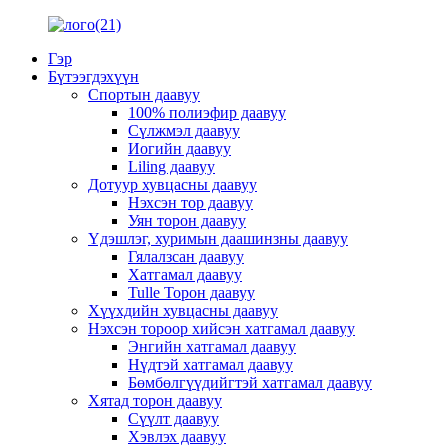
Гэр
Бүтээгдэхүүн
Спортын даавуу
100% полиэфир даавуу
Сүлжмэл даавуу
Иогийн даавуу
Liling даавуу
Дотуур хувцасны даавуу
Нэхсэн тор даавуу
Уян торон даавуу
Үдэшлэг, хуримын даашинзны даавуу
Гялалзсан даавуу
Хатгамал даавуу
Tulle Торон даавуу
Хүүхдийн хувцасны даавуу
Нэхсэн тороор хийсэн хатгамал даавуу
Энгийн хатгамал даавуу
Нүдтэй хатгамал даавуу
Бөмбөлгүүдийгтэй хатгамал даавуу
Хятад торон даавуу
Сүүлт даавуу
Хэвлэх даавуу