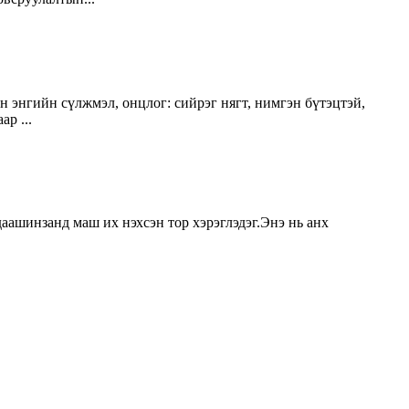
эн энгийн сүлжмэл, онцлог: сийрэг нягт, нимгэн бүтэцтэй,
р ...
аашинзанд маш их нэхсэн тор хэрэглэдэг.Энэ нь анх