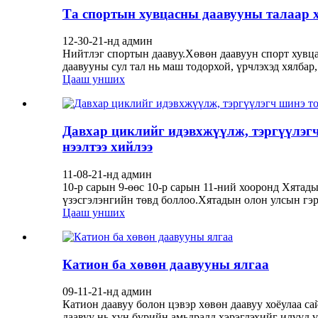
Та спортын хувцасны даавууны талаар х
12-30-21-нд админ
Нийтлэг спортын даавуу.Хөвөн даавуун спорт хувцас
даавууны сул тал нь маш тодорхой, үрчлэхэд хялбар
Цааш унших
Давхар циклийг идэвхжүүлж, тэргүүлэгч
нээлтээ хийлээ
11-08-21-нд админ
10-р сарын 9-өөс 10-р сарын 11-ний хооронд Хятад
үзэсгэлэнгийн төвд боллоо.Хятадын олон улсын гэри
Цааш унших
Катион ба хөвөн даавууны ялгаа
09-11-21-нд админ
Катион даавуу болон цэвэр хөвөн даавуу хоёулаа са
даавуу нь хүн бүрийн амьдралд хэрэглэхийг илүүд ү