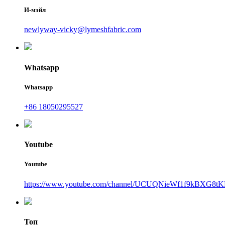
И-мэйл
newlyway-vicky@lymeshfabric.com
Whatsapp
Whatsapp
+86 18050295527
Youtube
Youtube
https://www.youtube.com/channel/UCUQNieWf1f9kBXG8tK
Топ