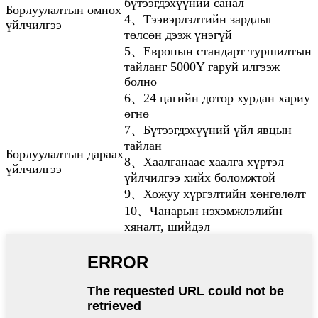
бүтээгдэхүүний санал
Борлуулалтын өмнөх
4、Тээвэрлэлтийн зардлыг
үйлчилгээ
төлсөн дээж үнэгүй
5、Европын стандарт туршилтын
тайланг 5000Y гаруй илгээж
болно
6、24 цагийн дотор хурдан хариу
өгнө
7、Бүтээгдэхүүний үйл явцын
тайлан
Борлуулалтын дараах
8、Хаалганаас хаалга хүртэл
үйлчилгээ
үйлчилгээ хийх боломжтой
9、Хожуу хүргэлтийн хөнгөлөлт
10、Чанарын нэхэмжлэлийн
хяналт, шийдэл