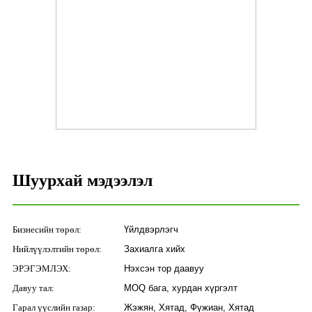
Шуурхай мэдээлэл
Бизнесийн төрөл:
Үйлдвэрлэгч
Нийлүүлэлтийн төрөл:
Захиалга хийх
ЭРЭГЭМЛЭХ:
Нэхсэн тор даавуу
Давуу тал:
MOQ бага, хурдан хүргэлт
Гарал үүслийн газар:
Жэжян, Хятад, Фүжиан, Хятад