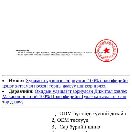
Өмнөх:
Хуримын үдэшлэгт зориулсан 100% полиэфирийн
цэцэг хатгамал нэхсэн торны даавуу шинээр ирлээ.
Дараачийн:
Охидын үдэшлэгт зориулсан Дижитал хэвлэх
Макарон өнгөтэй 100% Полиэфирийн Тулле хатгамал нэхсэн
тор даавуу
1、ODM бүтээгдэхүүний дизайн
2, OEM төслүүд
3、Сар бүрийн шинэ