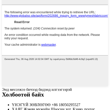
Энд мессежээ бичээд бидэнд илгээгээрэй
Холбоотой байх
ҮНЭГҮЙ ЗӨВЛӨГӨӨ
+86 18050295527
ХАЯГ
Жэжян мужийн Шаосин хот, Кэчяо дүүрэг,