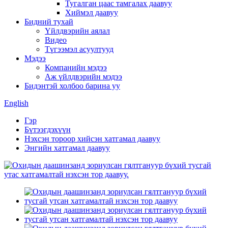
Тугалган цаас тамгалах даавуу
Хиймэл даавуу
Бидний тухай
Үйлдвэрийн аялал
Видео
Түгээмэл асуултууд
Мэдээ
Компанийн мэдээ
Аж үйлдвэрийн мэдээ
Бидэнтэй холбоо барина уу
English
Гэр
Бүтээгдэхүүн
Нэхсэн тороор хийсэн хатгамал даавуу
Энгийн хатгамал даавуу