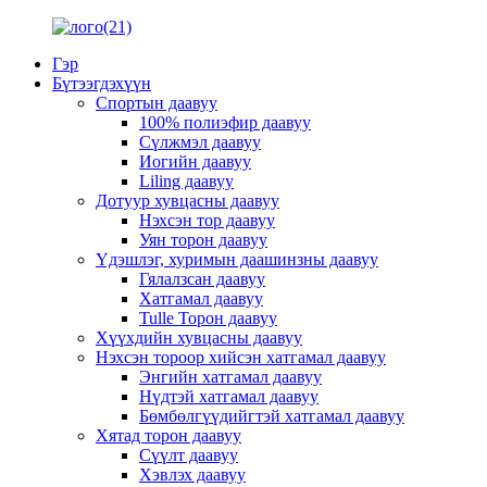
Гэр
Бүтээгдэхүүн
Спортын даавуу
100% полиэфир даавуу
Сүлжмэл даавуу
Иогийн даавуу
Liling даавуу
Дотуур хувцасны даавуу
Нэхсэн тор даавуу
Уян торон даавуу
Үдэшлэг, хуримын даашинзны даавуу
Гялалзсан даавуу
Хатгамал даавуу
Tulle Торон даавуу
Хүүхдийн хувцасны даавуу
Нэхсэн тороор хийсэн хатгамал даавуу
Энгийн хатгамал даавуу
Нүдтэй хатгамал даавуу
Бөмбөлгүүдийгтэй хатгамал даавуу
Хятад торон даавуу
Сүүлт даавуу
Хэвлэх даавуу