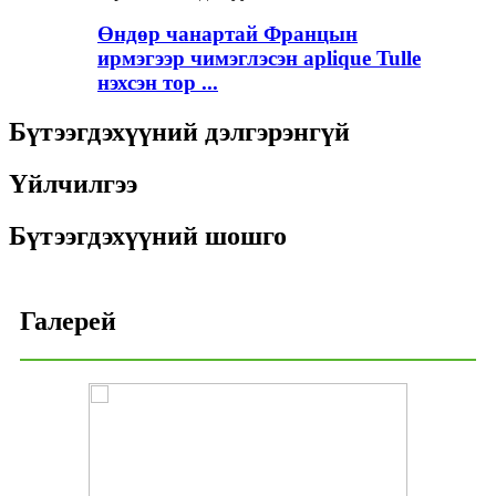
Өндөр чанартай Францын
ирмэгээр чимэглэсэн aplique Tulle
нэхсэн тор ...
Бүтээгдэхүүний дэлгэрэнгүй
Үйлчилгээ
Бүтээгдэхүүний шошго
Галерей