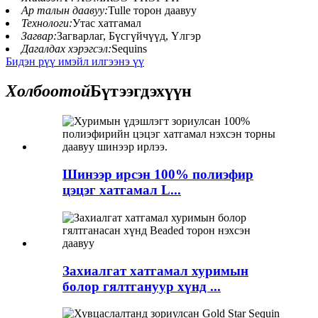
Ар талын даавуу:
Tulle торон даавуу
Технологи:
Утас хатгамал
Загвар:
Загварлаг, Бүсгүйчүүд, Үлгэр
Дагалдах хэрэгсэл:
Sequins
Бидэн рүү имэйл илгээнэ үү
Холбоотой
Бүтээгдэхүүн
Шинээр ирсэн 100% полиэфир
цэцэг хатгамал L...
Захиалгат хатгамал хуримын
болор гялтгануур хүнд ...