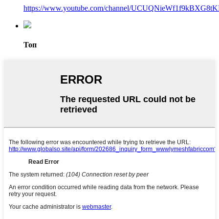
https://www.youtube.com/channel/UCUQNieWf1f9kBXG8tK
Топ