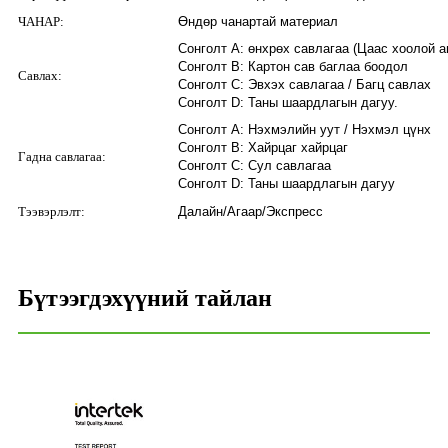
ЧАНАР:
Өндөр чанартай материал
Сонголт А: өнхрөх савлагаа (Цаас хоолой а
Сонголт B: Картон сав баглаа боодол
Савлах:
Сонголт C: Эвхэх савлагаа / Багц савлах
Сонголт D: Таны шаардлагын дагуу.
Сонголт А: Нэхмэлийн уут / Нэхмэл цүнх
Сонголт В: Хайрцаг хайрцаг
Гадна савлагаа:
Сонголт C: Сул савлагаа
Сонголт D: Таны шаардлагын дагуу
Тээвэрлэлт:
Далайн/Агаар/Экспресс
Бүтээгдэхүүний тайлан