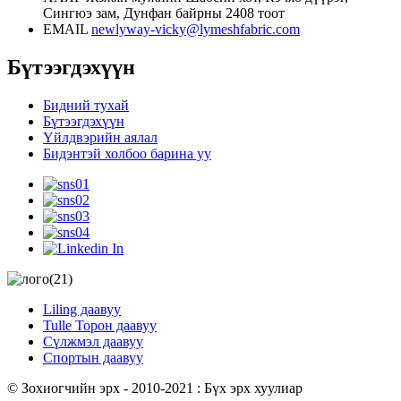
Сингюэ зам, Дунфан байрны 2408 тоот
EMAIL
newlyway-vicky@lymeshfabric.com
Бүтээгдэхүүн
Бидний тухай
Бүтээгдэхүүн
Үйлдвэрийн аялал
Бидэнтэй холбоо барина уу
Liling даавуу
Tulle Торон даавуу
Сүлжмэл даавуу
Спортын даавуу
© Зохиогчийн эрх - 2010-2021 : Бүх эрх хуулиар