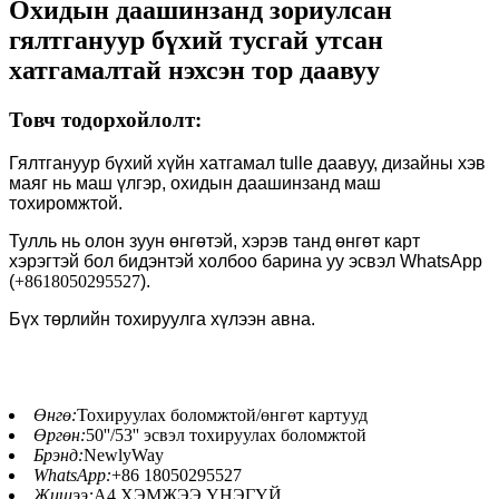
Охидын даашинзанд зориулсан
гялтгануур бүхий тусгай утсан
хатгамалтай нэхсэн тор даавуу
Товч тодорхойлолт:
Гялтгануур бүхий хүйн ​​хатгамал tulle даавуу, дизайны хэв
маяг нь маш үлгэр, охидын даашинзанд маш
тохиромжтой.
Тулль нь олон зуун өнгөтэй, хэрэв танд өнгөт карт
хэрэгтэй бол бидэнтэй холбоо барина уу эсвэл WhatsApp
(
+8618050295527
).
Бүх төрлийн тохируулга хүлээн авна.
Өнгө:
Тохируулах боломжтой/өнгөт картууд
Өргөн:
50''/53'' эсвэл тохируулах боломжтой
Брэнд:
NewlyWay
WhatsApp:
+86 18050295527
Жишээ:
А4 ХЭМЖЭЭ ҮНЭГҮЙ